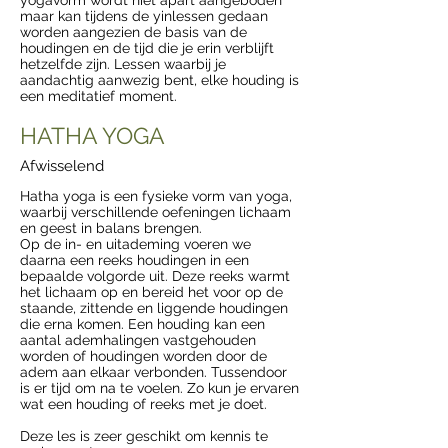
yogavorm wordt niet apart aangeboden
maar kan tijdens de yinlessen gedaan
worden aangezien de basis van de
houdingen en de tijd die je erin verblijft
hetzelfde zijn. Lessen waarbij je
aandachtig aanwezig bent, elke houding is
een meditatief moment.
HATHA YOGA
Afwisselend
Hatha yoga is een fysieke vorm van yoga,
waarbij verschillende oefeningen lichaam
en geest in balans brengen.
Op de in- en uitademing voeren we
daarna een reeks houdingen in een
bepaalde volgorde uit. Deze reeks warmt
het lichaam op en bereid het voor op de
staande, zittende en liggende houdingen
die erna komen. Een houding kan een
aantal ademhalingen vastgehouden
worden of houdingen worden door de
adem aan elkaar verbonden. Tussendoor
is er tijd om na te voelen. Zo kun je ervaren
wat een houding of reeks met je doet.
Deze les is zeer geschikt om kennis te