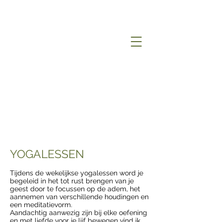
YOGALESSEN
Tijdens de wekelijkse yogalessen word je
begeleid in het tot rust brengen van je
geest door te focussen op de adem, het
aannemen van verschillende houdingen en
een meditatievorm.
Aandachtig aanwezig zijn bij elke oefening
en met liefde voor je lijf bewegen vind ik