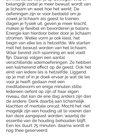
belangrijk zodat je meer bewust wordt van
je lichaam en weet hoe het werkt. De
oefeningen zijn er voor bedoeld om je
zowel je lichaam als geest te trainen,
dagen je fysiek uit, geven je meer kracht,
maken je flexibel en bevorderen je balans.
Energie kan hierdoor beter door je lichaam
stromen. Welke vorm je ook kiest, het
begin van elke les is hetzelfde. We starten
met het bewust worden van het lichaam.
Waar bevind zich spanning en wat voelt
fijn. Daarop volgen een aantal
verschillende ademoefeningen. Ze hebben
een kalmerend effect op de geest. Ook het
eind van iedere les is hetzelfde. Liggend
op je mat of in je doek ervaar je wat de les
voor je heeft gedaan met een
meditatievorm en enige minuten stilte.
Iedereen oefent op zijn of haar eigen
niveau, dat kan de ene dag anders zijn dan
de andere
.
Denk daarbij aan lichamelijk
klachten of mentale onrust.
Mocht het niet
mogelijk zijn een houding uit te voeren dan
kan deze aangepast worden, waarbij de
essentie van de houding behouden blijft.
Een les duurt 75 minuten, daarna wordt er
nog thee geserveerd.