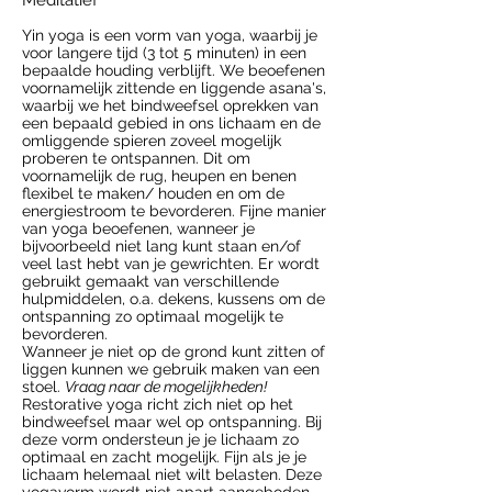
Meditatief
Yin yoga is een vorm van yoga, waarbij je
voor langere tijd (3 tot 5 minuten) in een
bepaalde houding verblijft. We beoefenen
voornamelijk zittende en liggende asana's,
waarbij we het bindweefsel oprekken van
een bepaald gebied in ons lichaam en de
omliggende spieren zoveel mogelijk
proberen te ontspannen. Dit om
voornamelijk de rug, heupen en benen
flexibel te maken/ houden en om de
energiestroom te bevorderen. Fijne manier
van yoga beoefenen, wanneer je
bijvoorbeeld niet lang kunt staan en/of
veel last hebt van je gewrichten. Er wordt
gebruikt gemaakt van verschillende
hulpmiddelen, o.a. dekens, kussens om de
ontspanning zo optimaal mogelijk te
bevorderen.
Wanneer je niet op de grond kunt zitten of
liggen kunnen we gebruik maken van een
stoel.
Vraag naar de mogelijkheden!
Restorative yoga richt zich niet op het
bindweefsel maar wel op ontspanning. Bij
deze vorm ondersteun je je lichaam zo
optimaal en zacht mogelijk. Fijn als je je
lichaam helemaal niet wilt belasten. Deze