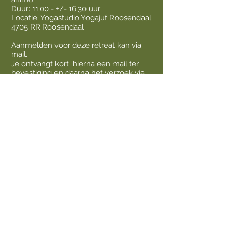
Duur: 11.00 - +/- 16.30 uur
Locatie: Yogastudio Yogajuf Roosendaal
4705 RR Roosendaal
Aanmelden voor deze retreat kan via
mail.
Je ontvangt kort hierna een mail ter
bevestiging en daarna het verzoek via
een betaallinkje om de bijdrage voor
deze dag te voldoen. Je bent dan
verzekert van een plekje voor de dag
en je mat is gereserveerd.
Twijfel je of deze dag iets voor jou is,
heb je vragen of wil je je aanmelden?
Stuur dan gerust een mailtje naar:
yogajufroosendaal@outlook.com
Belangrijk om te weten:
De betaling verloopt via een
betaallinkje wat ik zal sturen wanneer
er voldoende aanmeldingen zijn. Je
plaats is dan gereserveerd.