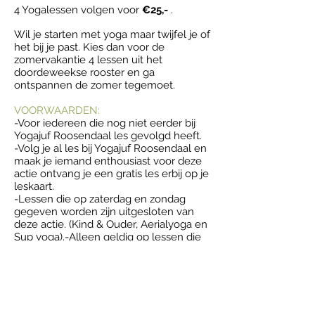
4 Yogalessen volgen voor
€25,-
.
Wil je starten met yoga maar twijfel je of
het bij je past. Kies dan voor de
zomervakantie 4 lessen uit het
doordeweekse rooster en ga
ontspannen de zomer tegemoet.
VOORWAARDEN:
-Voor iedereen die nog niet eerder bij
Yogajuf Roosendaal les gevolgd heeft.
-Volg je al les bij Yogajuf Roosendaal en
maak je iemand enthousiast voor deze
actie ontvang je een gratis les erbij op je
leskaart.
-Lessen die op zaterdag en zondag
gegeven worden zijn uitgesloten van
deze actie. (Kind & Ouder, Aerialyoga en
Sup yoga).
-Alleen geldig op lessen die
door Karin gegeven worden.
-Alle
lessen kunnen gevolgd worden t/m 5
juli.
KEUZE UIT:
- hatha (maandag, woensdag en vrijdag)